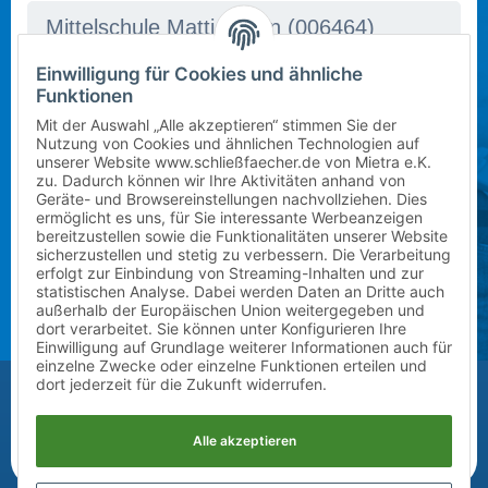
Einwilligung für Cookies und ähnliche
In dieser Schule stehen derzeit leider keine Schließfächer
Mietbeginn wählen
Funktionen
zur Verfügung. Bitte kontaktieren Sie uns per E-Mail
Schuljahr 2026/2027 (ab sofort)
an
info@mietra.de
.
Mit der Auswahl „Alle akzeptieren“ stimmen Sie der
Nutzung von Cookies und ähnlichen Technologien auf
unserer Website www.schließfaecher.de von Mietra e.K.
Klasse wählen
zu. Dadurch können wir Ihre Aktivitäten anhand von
Geräte- und Browsereinstellungen nachvollziehen. Dies
Bitte wählen Sie die korrekte Klassenstufe im
ermöglicht es uns, für Sie interessante Werbeanzeigen
1
kommenden Schuljahr.
bereitzustellen sowie die Funktionalitäten unserer Website
sicherzustellen und stetig zu verbessern. Die Verarbeitung
erfolgt zur Einbindung von Streaming-Inhalten und zur
Zusatz (Klasse a, b, c) wählen
statistischen Analyse. Dabei werden Daten an Dritte auch
außerhalb der Europäischen Union weitergegeben und
?
dort verarbeitet. Sie können unter Konfigurieren Ihre
Einwilligung auf Grundlage weiterer Informationen auch für
einzelne Zwecke oder einzelne Funktionen erteilen und
Vor-/Nachname des Kindes
dort jederzeit für die Zukunft widerrufen.
Alle akzeptieren